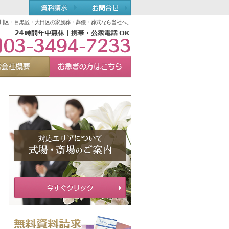
川区・目黒区・大田区の家族葬・葬儀・葬式なら当社へ。
03-3494-7233
れる理由
運営会社概要
お急ぎの方へ
Menu