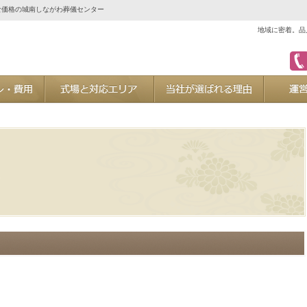
な価格の城南しながわ葬儀センター
地域に密着。品
ご葬儀プラン・費用
式場と対応エリア
当社が選ば
た