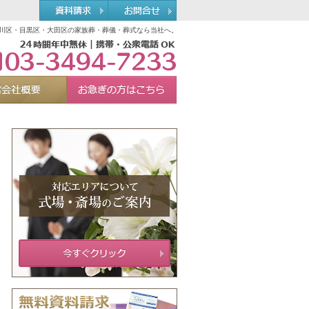
川区・目黒区・大田区の家族葬・葬儀・葬式なら当社へ。
03-3494-7233
れる理由
運営会社概要
お急ぎの方へ
Menu