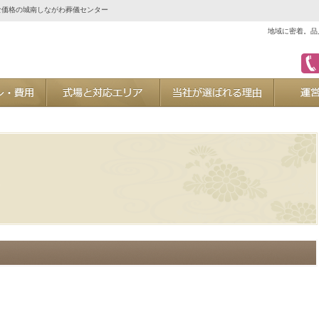
な価格の城南しながわ葬儀センター
地域に密着。品
ご葬儀プラン・費用
式場と対応エリア
当社が選ば
た