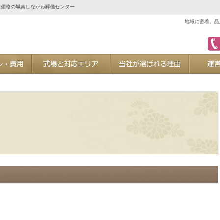
な価格の城南しながわ葬儀センター
地域に密着。品
ご葬儀プラン・費用
式場と対応エリア
当社が選ば
た