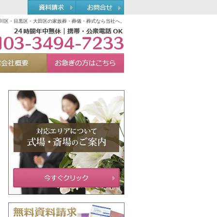
川区・目黒区・大田区の家族葬・葬儀・葬式なら当社へ。
03-3494-7233
れる理由
運営会社概要
お急ぎの方へ
Menu