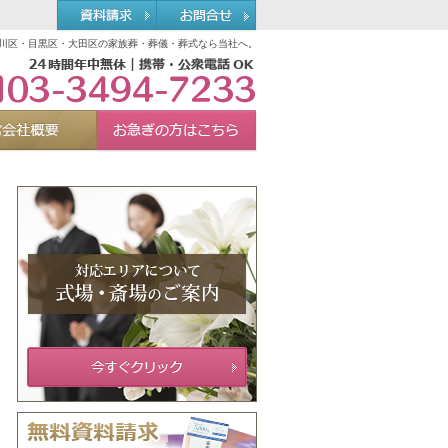
川区・目黒区・大田区の家族葬・葬儀・葬式なら当社へ。
03-3494-7233
れる理由
運営会社概要
お急ぎの方へ
Menu