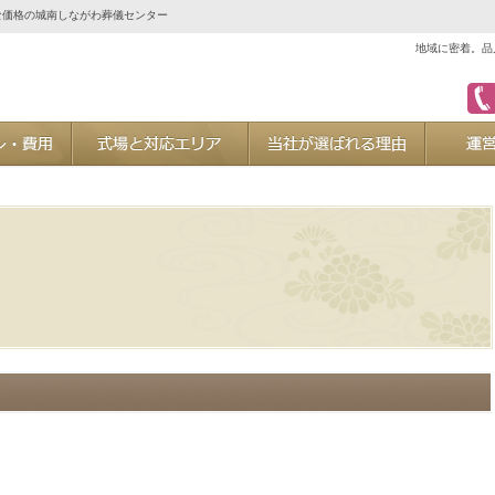
な価格の城南しながわ葬儀センター
地域に密着。品
ご葬儀プラン・費用
式場と対応エリア
当社が選ば
た