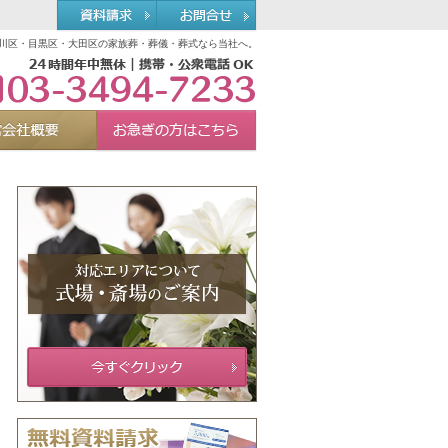
川区・目黒区・大田区の家族葬・葬儀・葬式なら当社へ。
03-3494-7233
れる理由
運営会社概要
お急ぎの方へ
Menu