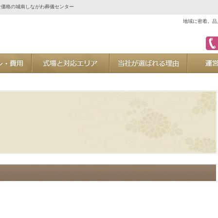
な価格の城南しながわ葬儀センター
地域に密着。品
ご葬儀プラン・費用
式場と対応エリア
当社が選ば
た