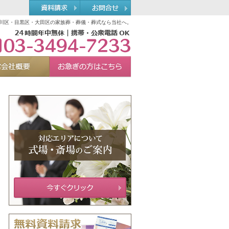
川区・目黒区・大田区の家族葬・葬儀・葬式なら当社へ。
03-3494-7233
れる理由
運営会社概要
お急ぎの方へ
Menu