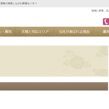
な価格の城南しながわ葬儀センター
地域に密着。品
ご葬儀プラン・費用
式場と対応エリア
当社が選ば
た