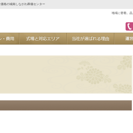
な価格の城南しながわ葬儀センター
地域に密着。品
ご葬儀プラン・費用
式場と対応エリア
当社が選ば
た