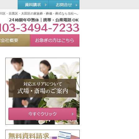
川区・目黒区・大田区の家族葬・葬儀・葬式なら当社へ。
03-3494-7233
れる理由
運営会社概要
お急ぎの方へ
Menu