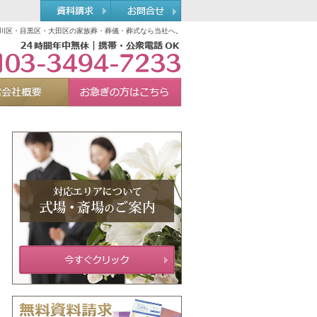
川区・目黒区・大田区の家族葬・葬儀・葬式なら当社へ。
03-3494-7233
れる理由
運営会社概要
お急ぎの方へ
Menu