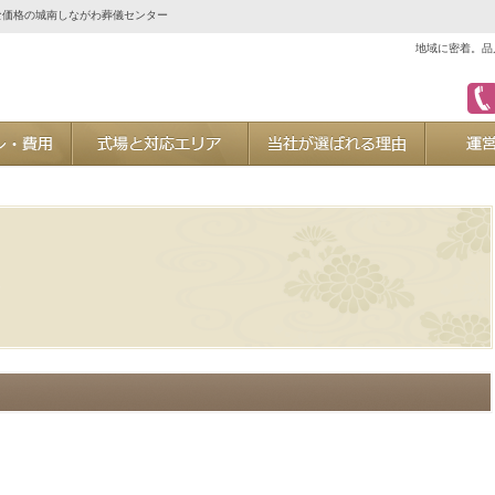
な価格の城南しながわ葬儀センター
地域に密着。品
ご葬儀プラン・費用
式場と対応エリア
当社が選ば
た