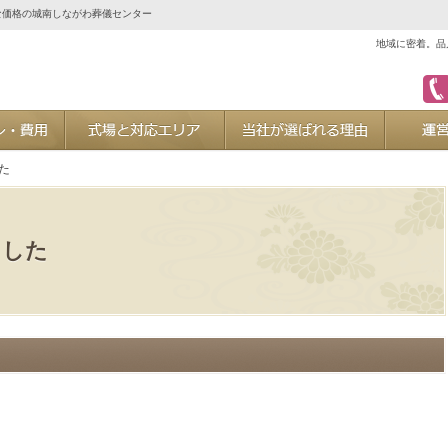
な価格の城南しながわ葬儀センター
地域に密着。品
ご葬儀プラン・費用
式場と対応エリア
当社が選ば
た
ました