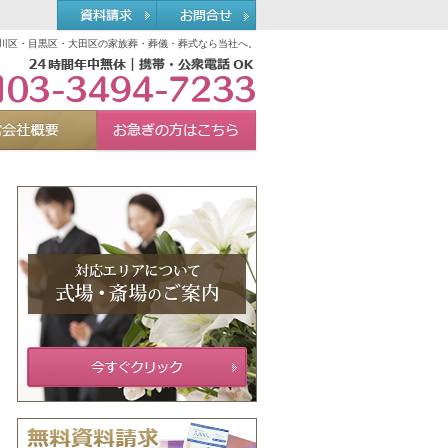
川区・目黒区・大田区の家族葬・葬儀・葬式なら当社へ。
03-3494-7233
れる理由
運営会社概要
お急ぎの方へ
Menu