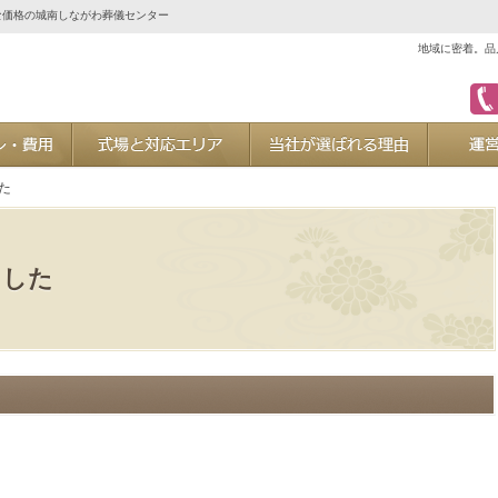
な価格の城南しながわ葬儀センター
地域に密着。品
ご葬儀プラン・費用
式場と対応エリア
当社が選ば
た
ました