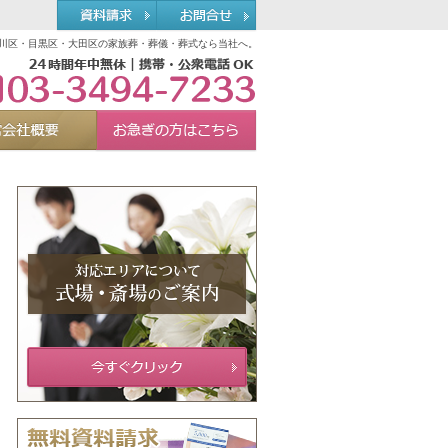
川区・目黒区・大田区の家族葬・葬儀・葬式なら当社へ。
03-3494-7233
れる理由
運営会社概要
お急ぎの方へ
Menu