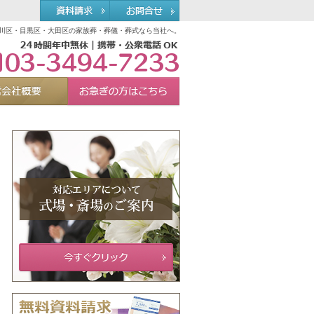
川区・目黒区・大田区の家族葬・葬儀・葬式なら当社へ。
03-3494-7233
れる理由
運営会社概要
お急ぎの方へ
Menu