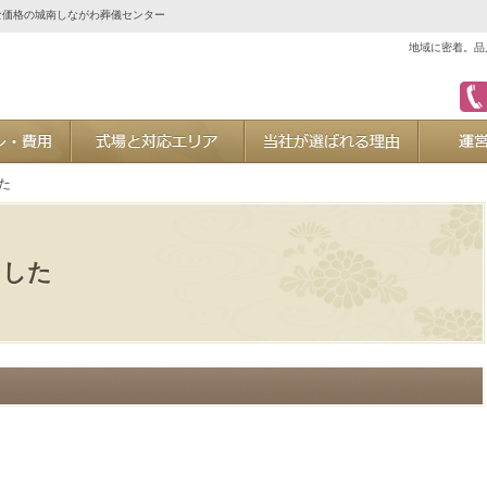
な価格の城南しながわ葬儀センター
地域に密着。品
ご葬儀プラン・費用
式場と対応エリア
当社が選ば
た
ました