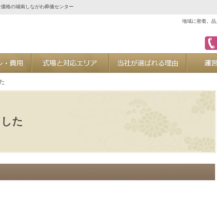
な価格の城南しながわ葬儀センター
地域に密着。品
ご葬儀プラン・費用
式場と対応エリア
当社が選ば
た
ました