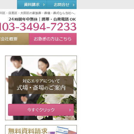
川区・目黒区・大田区の家族葬・葬儀・葬式なら当社へ。
03-3494-7233
れる理由
運営会社概要
お急ぎの方へ
Menu